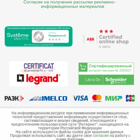
Согласие на получение рассылки рекламно- 

    информационных материалов
©2013-2026 ООО «Краснодарэлектро»
На информационном ресурсе при применении информационных
технологий предоставления информации осуществляется сбор,
Сайт носит информационный характер и не является
систематизация и анализ сведений, относящихся к
предпочтениям пользователей сети "Интернет", находящихся на
публичной офертой.
территории Российской Федерации
На сайте используются файлы cookie для хранения данных.
Стоимость товаров и их наличие не гарантируются.
Продолжая использовать сайт, вы даете свое
согласие
на работу с
этими файлами.