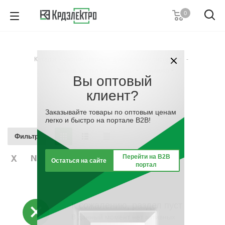
0
+7 (495) 146 67 91
Пн. – Пт.: с 9:00 до 18:00
Каталог
-
Звонки дверные, домофонные системы
-
Заказать звонок
Звонки, кнопки и аксессуры
-
Зуммер
Вы оптовый
клиент?
Зуммер
Заказывайте товары по оптовым ценам
легко и быстро на портале B2B!
Фильтр
Перейти на B2B
Остаться на сайте
портал
К сожалению, раздел пуст
В данный момент нет активных