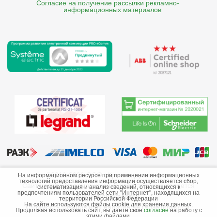
Согласие на получение рассылки рекламно- 

    информационных материалов
©2013-2026 ООО «Краснодарэлектро»
На информационном ресурсе при применении информационных
технологий предоставления информации осуществляется сбор,
Сайт носит информационный характер и не является
систематизация и анализ сведений, относящихся к
предпочтениям пользователей сети "Интернет", находящихся на
публичной офертой.
территории Российской Федерации
На сайте используются файлы cookie для хранения данных.
Стоимость товаров и их наличие не гарантируются.
Продолжая использовать сайт, вы даете свое
согласие
на работу с
этими файлами.