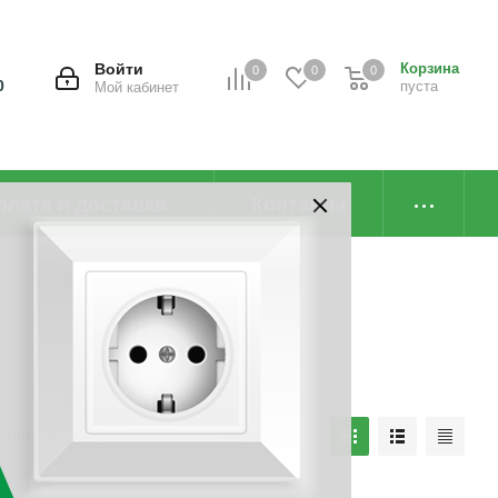
Войти
Корзина
0
0
0
0
пуста
Мой кабинет
плата и доставка
Контакты
наличию