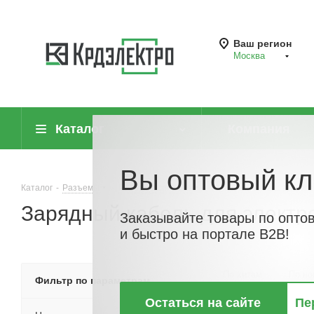
Ваш регион
Москва
Каталог
Компания
Вы оптовый кл
Каталог
-
Разъемы
-
Разъемы силовые
-
Зарядный кабель для эл
Зарядный кабель для электр
Заказывайте товары по опто
и быстро на портале B2B!
По хитам
По но
Фильтр по параметрам
Остаться на сайте
Пе