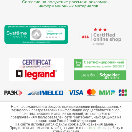
Согласие на получение рассылки рекламно- 

    информационных материалов
©2013-2026 ООО «Краснодарэлектро»
На информационном ресурсе при применении информационных
технологий предоставления информации осуществляется сбор,
Сайт носит информационный характер и не является
систематизация и анализ сведений, относящихся к
предпочтениям пользователей сети "Интернет", находящихся на
публичной офертой.
территории Российской Федерации
На сайте используются файлы cookie для хранения данных.
Стоимость товаров и их наличие не гарантируются.
Продолжая использовать сайт, вы даете свое
согласие
на работу с
этими файлами.