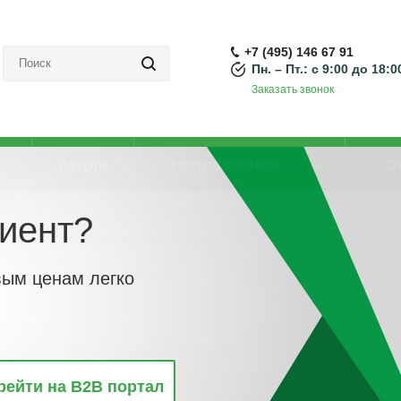
+7 (495) 146 67 91
Пн. – Пт.: с 9:00 до 18:0
Заказать звонок
Акции
Направления
О
иент?
нной шины
-
Коплер для шинной системы
вым ценам легко
винкам
По популярности
По алфавиту
По цене
По 
рейти на B2B портал