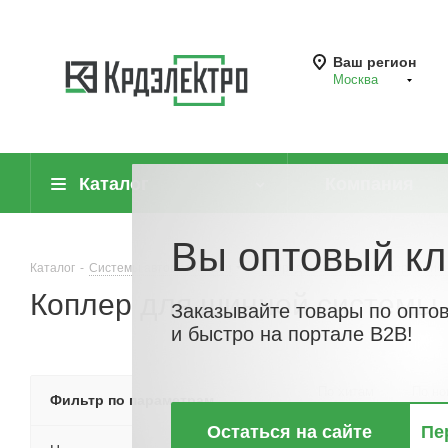
Ваш регион
Москва
Каталог
Компания
Вы оптовый кл
Каталог
-
Системы автоматизации
-
Оборудование для информацио
Коплер для шинной системы
Заказывайте товары по опто
и быстро на портале B2B!
По хитам
По но
Фильтр по параметрам
Остаться на сайте
Пе