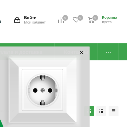
Войти
Корзина
0
0
0
0
пуста
Мой кабинет
плата и доставка
Контакты
наличию