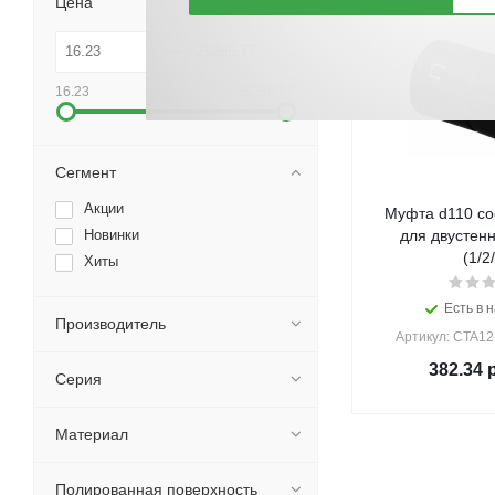
Цена
16.23
25286.77
Сегмент
Акции
Муфта d110 со
Новинки
для двустенн
(1/2
Хиты
Есть в н
Производитель
Артикул: CTA1
382.34
р
Серия
Материал
Полированная поверхность