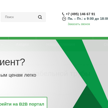
+7 (495) 146 67 91
Пн. – Пт.: с 9:00 до 18:0
Заказать звонок
Акции
Направления
О
иент?
Трубы и рукава для прокладки кабеля
-
Соединительная муфта для защитн
защитной кабельной трубы
вым ценам легко
винкам
По популярности
По алфавиту
По цене
По 
рейти на B2B портал