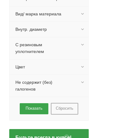
Вид/ марка материала
Внутр. диаметр
С резиновым
уплотнителем
Цвет
Не содержит (без)
галогенов
Сбросить
Будьте всегда в курсе!