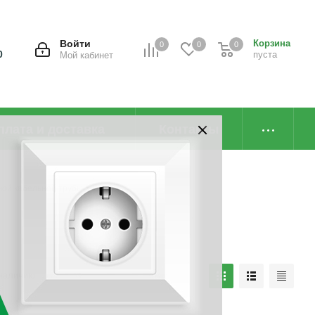
Войти
Корзина
0
0
0
0
пуста
Мой кабинет
плата и доставка
Контакты
ой кабельной трубы
наличию