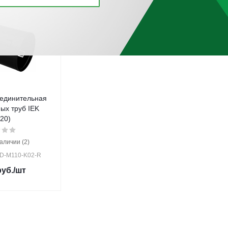
единительная
ых труб IEK
/20)
аличии (2)
2D-M110-K02-R
уб.
/шт