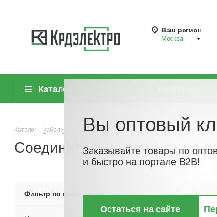
Ваш регион
Москва
Каталог
Компания
Вы оптовый кл
Каталог
-
Кабеленесущие системы (системы для прокладки кабеля)
-
Соединительная муфта для 
Заказывайте товары по опто
и быстро на портале B2B!
По хитам
По но
Фильтр по параметрам
Остаться на сайте
Пе