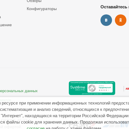
Обзоры
Оставайтесь 
Конфигураторы
а
ашение
 персональных данных
риалов
 ресурсе при применении информационных технологий предост
систематизация и анализ сведений, относящихся к предпочтен
"Интернет", находящихся на территории Российской Федерации
ОКВЭД: 46.43.1
ся файлы cookie для хранения данных. Продолжая использовать
ой офертой.
согласие
на работу с этими файлами.