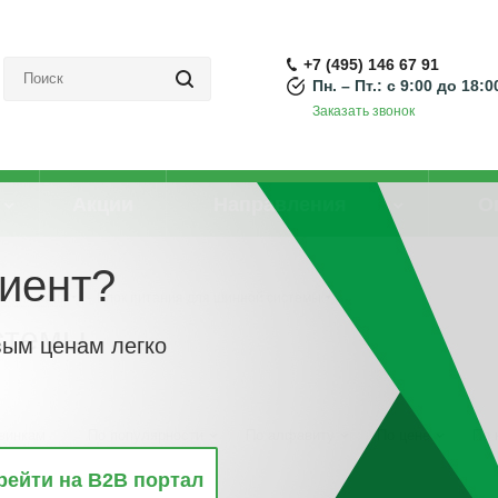
+7 (495) 146 67 91
Пн. – Пт.: с 9:00 до 18:0
Заказать звонок
Акции
Направления
О
иент?
нной шины
-
Блок питания для шинной системы
стемы
вым ценам легко
винкам
По популярности
По алфавиту
По цене
По 
рейти на B2B портал