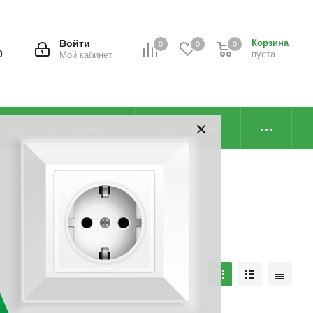
Войти
Корзина
0
0
0
0
пуста
Мой кабинет
плата и доставка
Контакты
наличию