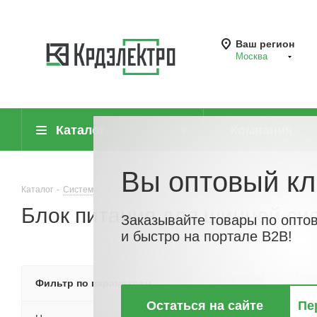
Ваш регион
Москва
Каталог
Компания
Вы оптовый кл
Каталог
-
Системы автоматизации
-
Оборудование для информацио
Блок питания для шинной си
Заказывайте товары по опто
и быстро на портале B2B!
По хитам
По но
Фильтр по параметрам
Остаться на сайте
Пе