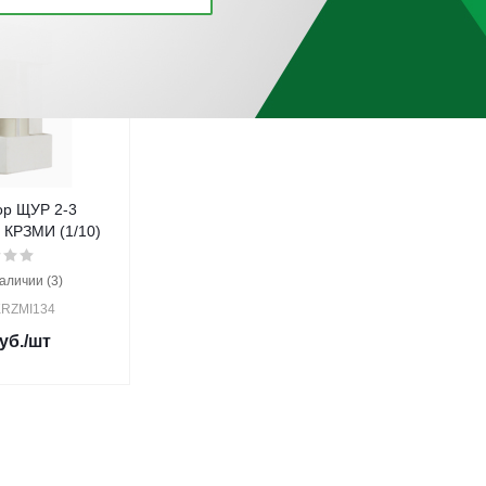
р ЩУР 2-3
 КРЗМИ (1/10)
аличии (3)
KRZMI134
уб.
/шт