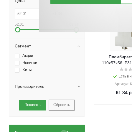
Цена
52.01
61.34
Сегмент
Акции
Пломбирато
Новинки
110х57х56 IP31
Хиты
Есть в н
Артикул: 
Производитель
61.34
р
Сбросить