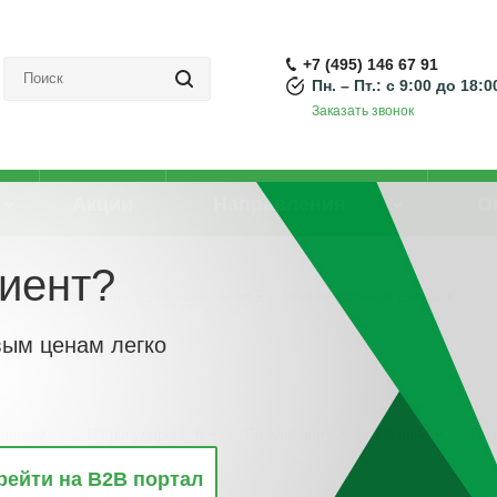
+7 (495) 146 67 91
Пн. – Пт.: с 9:00 до 18:0
Заказать звонок
Акции
Направления
О
иент?
Ручной инструмент общего назначения
-
Пломбировочные щипцы
вым ценам легко
винкам
По популярности
По алфавиту
По цене
По 
рейти на B2B портал