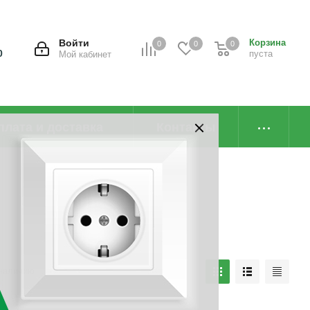
Войти
Корзина
0
0
0
0
пуста
Мой кабинет
плата и доставка
Контакты
наличию