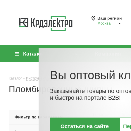
Ваш регион
Москва
Каталог
Компания
Вы оптовый кл
Каталог
-
Инструмент, измерительные приборы и средства защиты
-
Пломбировочные щипцы
Заказывайте товары по опто
и быстро на портале B2B!
По хитам
По но
Фильтр по параметрам
Остаться на сайте
Пе