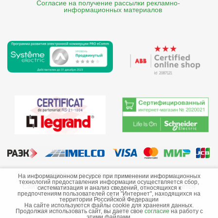
Согласие на получение рассылки рекламно- 

    информационных материалов
©2013-2026 ООО «Краснодарэлектро»
На информационном ресурсе при применении информационных
технологий предоставления информации осуществляется сбор,
Сайт носит информационный характер и не является
систематизация и анализ сведений, относящихся к
предпочтениям пользователей сети "Интернет", находящихся на
публичной офертой.
территории Российской Федерации
На сайте используются файлы cookie для хранения данных.
Стоимость товаров и их наличие не гарантируются.
Продолжая использовать сайт, вы даете свое
согласие
на работу с
этими файлами.