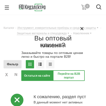
0
+7 (495) 146 67 91
Пн. – Пт.: с 9:00 до 18:00
Каталог
-
Инструмент, измерительные приборы и средства защиты
-
Заказать звонок
Защитные материалы и спецодежда
-
Наколенник
Вы оптовый
клиент?
Наколенник
Заказывайте товары по оптовым ценам
легко и быстро на портале B2B!
Фильтр
Перейти на B2B
Остаться на сайте
портал
К сожалению, раздел пуст
В данный момент нет активных