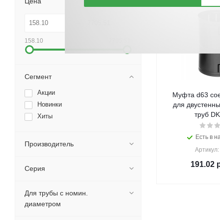
Цена
158.10
7705.51
Сегмент
Акции
Муфта d63 со
Новинки
для двустенн
труб DK
Хиты
Есть в н
Производитель
Артикул:
191.02
р
Серия
Для трубы с номин.
диаметром