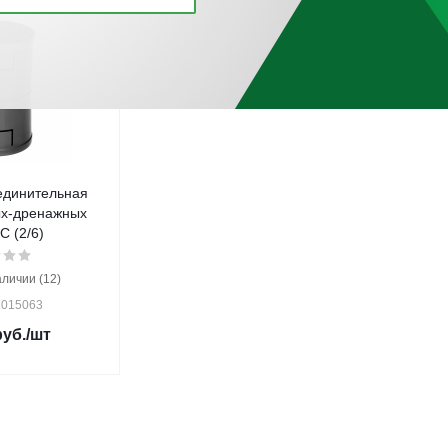
единительная
ых-дренажных
C (2/6)
аличии (12)
 015063
уб.
/шт