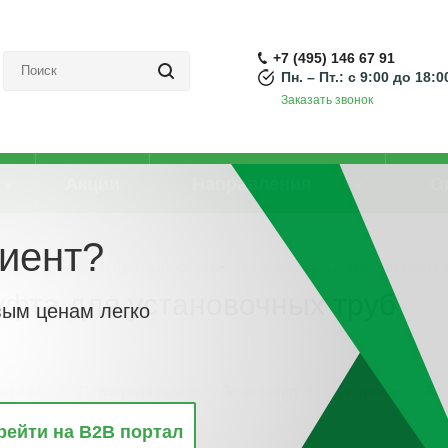
+7 (495) 146 67 91
Пн. – Пт.: с 9:00 до 18:0
Заказать звонок
Акции
Направления
О
иент?
Трубы и рукава для прокладки кабеля
-
Соединительный патрубок-муфта д
фта для установочных труб
вым ценам легко
винкам
По популярности
По алфавиту
По цене
По 
рейти на B2B портал