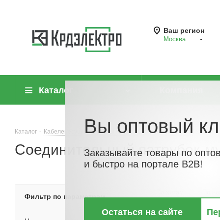
Ваш регион
Москва
Каталог
Компания
Вы оптовый кл
Каталог
-
Кабеленесущие системы (системы для прокладки кабеля)
-
Соединительный патрубок-му
Заказывайте товары по опто
и быстро на портале B2B!
По хитам
По но
Фильтр по параметрам
Остаться на сайте
Пе