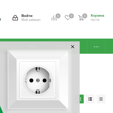
Войти
Корзина
0
0
0
0
пуста
Мой кабинет
плата и доставка
Контакты
ля установочных труб
наличию