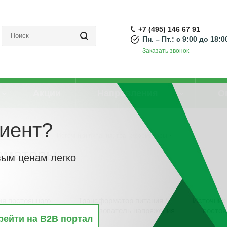
+7 (495) 146 67 91
Пн. – Пт.: с 9:00 до 18:0
Заказать звонок
Акции
Направления
О
иент?
ивной мощности
-
Источники питания, трансформаторы
орматоры
вым ценам легко
ия постоянного
Трансформатор питания /
Источник 
(DC)
преобразователь напряжения
постоя
рейти на B2B портал