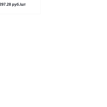
297.28
руб.
/шт