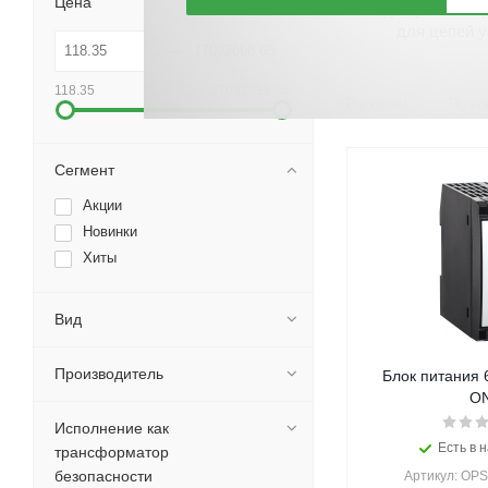
Цена
Однофазный т
для цепей 
118.35
17092698.65
По хитам
По но
Сегмент
Акции
Новинки
Хиты
Вид
Производитель
Блок питания 
ON
Исполнение как
Есть в н
трансформатор
безопасности
Артикул: OP