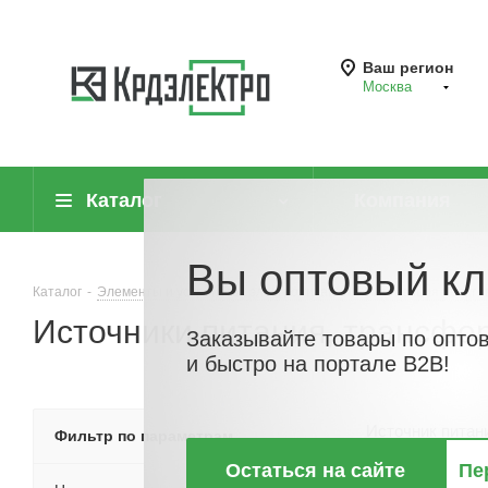
Ваш регион
Москва
Каталог
Компания
Вы оптовый кл
Каталог
-
Элементы и устройства электропитания, компенсация реакт
Источники питания, трансф
Заказывайте товары по опто
и быстро на портале B2B!
Источник питан
Фильтр по параметрам
тока 
Остаться на сайте
Пе