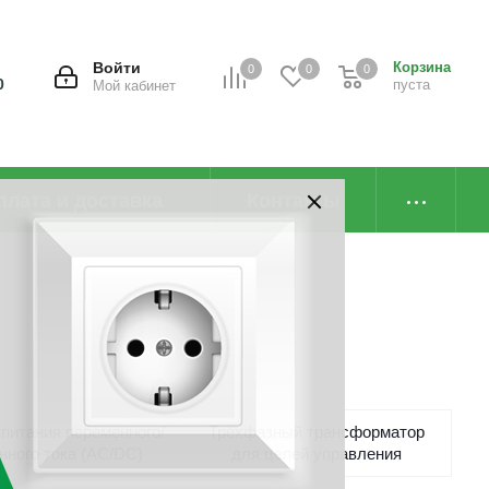
Войти
Корзина
0
0
0
0
пуста
Мой кабинет
плата и доставка
Контакты
питания переменного/
Трёхфазный трансформатор
нного тока (AC/DC)
для цепей управления