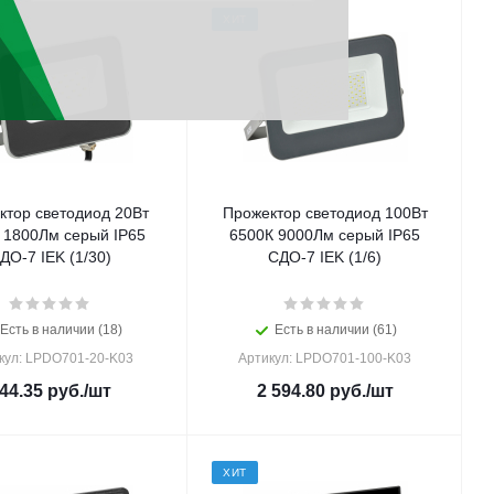
ХИТ
ктор светодиод 20Вт
Прожектор светодиод 100Вт
 1800Лм серый IP65
6500К 9000Лм серый IP65
ДО-7 IEK (1/30)
СДО-7 IEK (1/6)
Есть в наличии (18)
Есть в наличии (61)
кул: LPDO701-20-K03
Артикул: LPDO701-100-K03
44.35
руб.
/шт
2 594.80
руб.
/шт
ХИТ