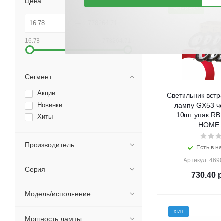
Цена
НОВИНКА
16.78
778264.71
Сегмент
Акции
Светильник встр
Новинки
лампу GX53 ч
10шт упак RB
Хиты
HOME (
Производитель
Есть в н
Артикул: 46
Серия
730.40
р
Модель/исполнение
ХИТ
Мощность лампы