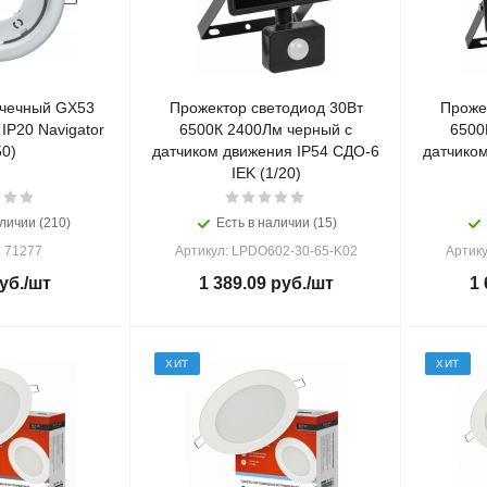
очечный GX53
Прожектор светодиод 30Вт
Проже
IP20 Navigator
6500К 2400Лм черный с
6500
50)
датчиком движения IP54 СДО-6
датчико
IEK (1/20)
личии (210)
Есть в наличии (15)
: 71277
Артикул: LPDO602-30-65-K02
Артик
уб.
/шт
1 389.09
руб.
/шт
1 
ХИТ
ХИТ