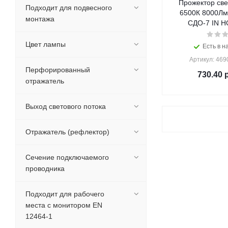
Прожектор све
Подходит для подвесного
6500К 8000Лм
монтажа
СДО-7 IN H
Цвет лампы
Есть в н
Артикул: 46
Перфорированный
730.40
р
отражатель
Выход светового потока
Отражатель (рефлектор)
Сечение подключаемого
проводника
Подходит для рабочего
места с монитором EN
12464-1