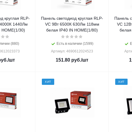
д круглая RLP-
Панель светодиод круглая RLP-
Панель с
 4000К 1440Лм
VC 9Вт 6500К 630Лм 118мм
VC 12В
N HOME(1/30)
белая IP40 IN HOME(1/80)
белая
личии (880)
Есть в наличии (1599)
Е
90612023373
Артикул: 4690612024523
Арти
уб.
/шт
151.80
руб.
/шт
1
ХИТ
ХИТ