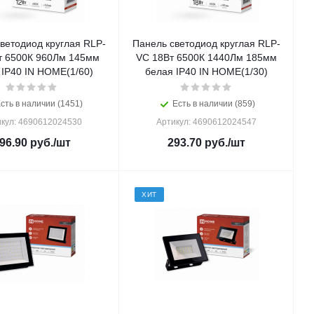
ветодиод круглая RLP-
Панель светодиод круглая RLP-
т 6500К 960Лм 145мм
VC 18Вт 6500К 1440Лм 185мм
 IP40 IN HOME(1/60)
белая IP40 IN HOME(1/30)
сть в наличии (1451)
Есть в наличии (859)
кул: 4690612024530
Артикул: 4690612024547
96.90
руб.
/шт
293.70
руб.
/шт
ХИТ