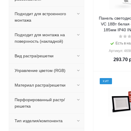
Подходит для встроенного
Панель светодио
монтажа
VC 18Вт белая
185мм IP40 I
Подходит для монтажа на
поверхность (накладной)
Есть в на
Артикул: 46
Вид растра/решетки
293.70
р
Управление цветом (RGB)
ХИТ
Материал растра/решетки
Перфорированный растр/
решетка
Тип изделия/компонента