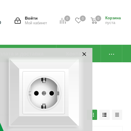
Войти
Корзина
0
0
0
0
пуста
Мой кабинет
плата и доставка
Контакты
наличию