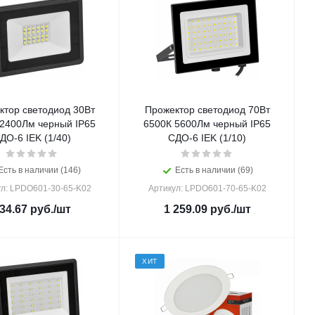
ктор светодиод 30Вт
Прожектор светодиод 70Вт
 2400Лм черный IP65
6500К 5600Лм черный IP65
ДО-6 IEK (1/40)
СДО-6 IEK (1/10)
Есть в наличии (146)
Есть в наличии (69)
ул: LPDO601-30-65-K02
Артикул: LPDO601-70-65-K02
34.67
руб.
/шт
1 259.09
руб.
/шт
ХИТ