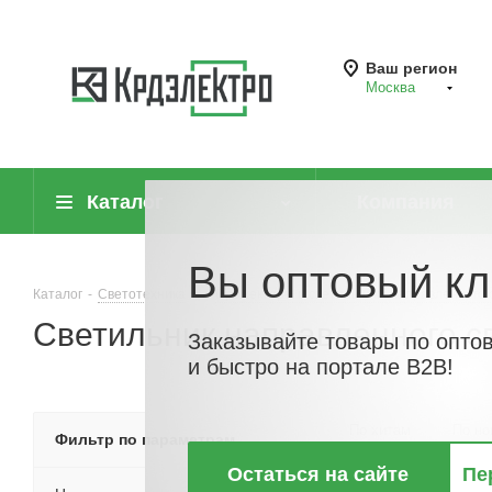
Ваш регион
Москва
Каталог
Компания
Вы оптовый кл
Каталог
-
Светотехника
-
Прожекторы и светильники направленного 
Светильник направленного св
Заказывайте товары по опто
и быстро на портале B2B!
По хитам
По но
Фильтр по параметрам
Остаться на сайте
Пе