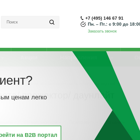
+7 (495) 146 67 91
Пн. – Пт.: с 9:00 до 18:0
Заказать звонок
Акции
Направления
О
иент?
света
-
Светильник направленного света/ прожектор/ даунлайт
ета/ прожектор/ даунлайт
вым ценам легко
винкам
По популярности
По алфавиту
По цене
По 
рейти на B2B портал