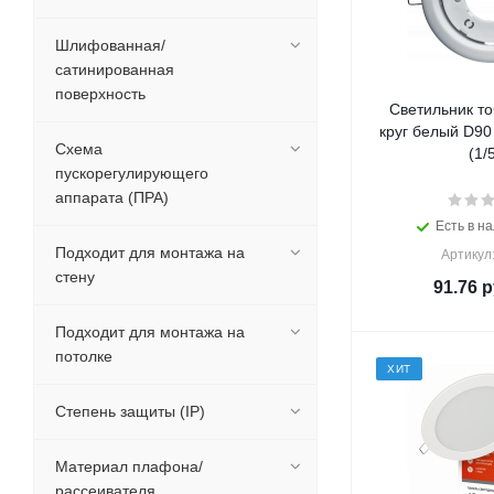
Шлифованная/
сатинированная
поверхность
Светильник т
круг белый D90 
Схема
(1/
пускорегулирующего
аппарата (ПРА)
Есть в на
Подходит для монтажа на
Артикул
стену
91.76
р
Подходит для монтажа на
потолке
ХИТ
Степень защиты (IP)
Материал плафона/
рассеивателя