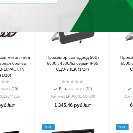
ХИТ
ХИТ
аив металл под
Прожектор светодиод 50Вт
Проже
ерная бронза
6500К 4500Лм серый IP65
6500К
B-10PACK IN
СДО-7 IEK (1/24)
С
1/10)
аличии (10)
Есть в наличии (61)
90612044255
Артикул: LPDO701-50-K03
Арти
уб.
/шт
1 345.46
руб.
/шт
6
ХИТ
ХИТ