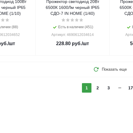
тодиод 100Вт
Прожектор светодиод 20Вт
Проже
 черный IP65
6500К 1600Лм черный IP65
6500К
OME (1/10)
СДО-7 IN HOME (1/40)
СДО
аличии (88)
Есть в наличии (451)
90612034652
Артикул: 4690612034614
Арти
уб.
/шт
228.80
руб.
/шт
5
Показать еще
1
2
3
17