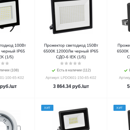
тодиод 100Вт
Прожектор светодиод 150Вт
Проже
 черный IP65
6500К 12000Лм черный IP65
6500К
K (1/5)
СДО-6 IEK (1/5)
С
личии (108)
Есть в наличии (112)
01-100-65-K02
Артикул: LPDO601-150-65-K02
Артик
руб.
/шт
3 864.34
руб.
/шт
5
ХИТ
ХИТ