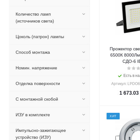
Количество ламп
(источников света)
Цоколь (патрон) лампы
Прожектор све
Способ монтажа
6500К 8000Лм
СДО-6 IE
Номин. напряжение
Есть в на
Отделка поверхности
Артикул: LPDO6
1 673.03
С монтажной скобой
ИЗУ в комплекте
ХИТ
Импульсно-зажигающее
устройство (ИЗУ)