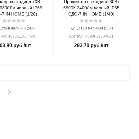
ктор светодиод 70Вт
Прожектор светодиод 30Вт
 6300Лм черный IP65
6500К 2400Лм черный IP65
-7 IN HOME (1/20)
СДО-7 IN HOME (1/40)
Есть в наличии (589)
Есть в наличии (554)
кул: 4690612034645
Артикул: 4690612034621
03.80
руб.
/шт
293.70
руб.
/шт