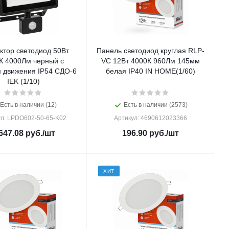
ктор светодиод 50Вт
Панель светодиод круглая RLP-
К 4000Лм черный с
VC 12Вт 4000К 960Лм 145мм
м движения IP54 СДО-6
белая IP40 IN HOME(1/60)
IEK (1/10)
Есть в наличии (12)
Есть в наличии (2573)
ул: LPDO602-50-65-K02
Артикул: 4690612023366
647.08
руб.
/шт
196.90
руб.
/шт
ХИТ