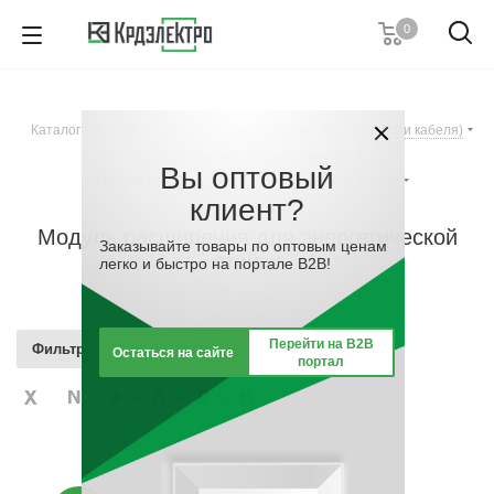
0
+7 (495) 146 67 91
Пн. – Пт.: с 9:00 до 18:00
Каталог
-
Кабеленесущие системы (системы для прокладки кабеля)
Заказать звонок
-
Энергетические стойки (колонны)
-
Вы оптовый
Модуль расширения для энергетической стойки
клиент?
Модуль расширения для энергетической
Заказывайте товары по оптовым ценам
стойки
легко и быстро на портале B2B!
Перейти на B2B
Фильтр
Остаться на сайте
портал