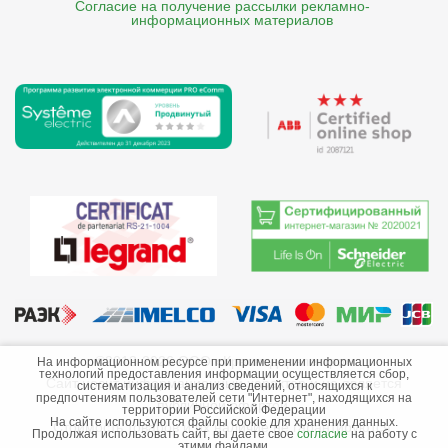
Согласие на получение рассылки рекламно- 

    информационных материалов
©2013-2026 ООО «Краснодарэлектро»
На информационном ресурсе при применении информационных
технологий предоставления информации осуществляется сбор,
Сайт носит информационный характер и не является
систематизация и анализ сведений, относящихся к
предпочтениям пользователей сети "Интернет", находящихся на
публичной офертой.
территории Российской Федерации
На сайте используются файлы cookie для хранения данных.
Стоимость товаров и их наличие не гарантируются.
Продолжая использовать сайт, вы даете свое
согласие
на работу с
этими файлами.