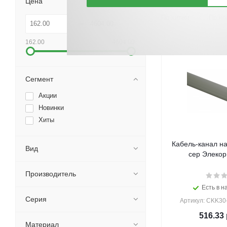
Цена
По хитам
По но
162.00
4604.00
Сегмент
Акции
Новинки
Хиты
Кабель-канал н
Вид
сер Элекор 
Производитель
Есть в н
Серия
Артикул: CKK30
516.33
Материал