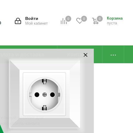
Войти
Корзина
0
0
0
0
пуста
Мой кабинет
плата и доставка
Контакты
тельный элемент для
ного кабель-канала