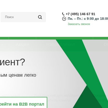
+7 (495) 146 67 91
Пн. – Пт.: с 9:00 до 18:0
Заказать звонок
Акции
Направления
О
иент?
Кабель-каналы напольные и аксессуары
аксессуары
вым ценам легко
л напольный
Угол плоский для напольного
Соедини
кабель-канала
наполь
рейти на B2B портал