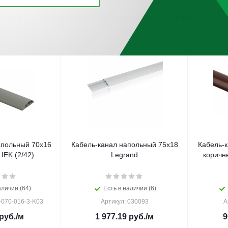
винкам
По популярности
По алфавиту
По цене
По 
апольный 70х16
Кабель-канал напольный 75х18
Кабель-
IEK (2/42)
Legrand
коричн
аличии (64)
Есть в наличии (6)
-070-016-3-K03
Артикул: 030093
А
руб.
/м
1 977.19
руб.
/м
9