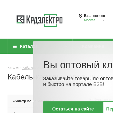
Ваш регион
Москва
Каталог
Компания
Вы оптовый кл
Каталог
-
Кабеленесущие системы (системы для прокладки кабеля)
-
Кабель-каналы напольные и 
Заказывайте товары по опто
и быстро на портале B2B!
Кабель-кана
Фильтр по параметрам
Остаться на сайте
Пе