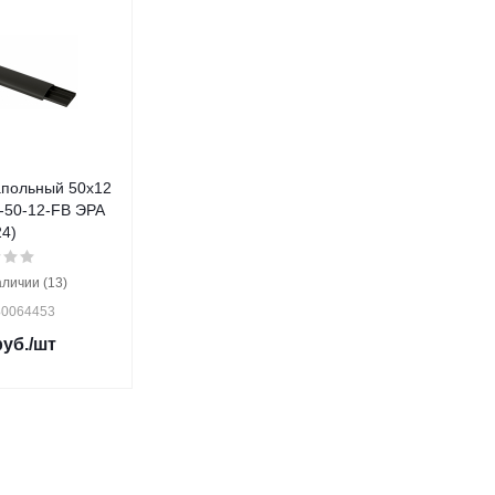
апольный 50х12
-50-12-FB ЭРА
24)
аличии (13)
Б0064453
уб.
/шт