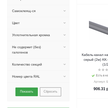
Самоклеящ-ся
Цвет
Уплотнительная кромка
Не содержит (без)
галогенов
Кабель-канал н
серый (2м) KK
Количество секций
(1/
Есть в н
Номер цвета RAL
Артикул: 
906.31
р
Сбросить