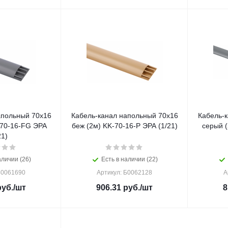
апольный 70х16
Кабель-канал напольный 70х16
Кабель-
-70-16-FG ЭРА
беж (2м) KK-70-16-P ЭРА (1/21)
серый 
21)
аличии (26)
Есть в наличии (22)
Б0061690
Артикул: Б0062128
А
уб.
/шт
906.31
руб.
/шт
8