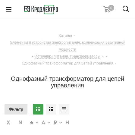
0
+7 (495) 146 67 91
Пн. – Пт.: с 9:00 до 18:00
Каталог
-
Заказать звонок
Элементы и устройства электропитания, компенсация реактивной
мощности
-
Источники питания, трансформаторы
-
Однофазный трансформатор для цепей управления
Однофазный трансформатор для цепей
управления
Фильтр