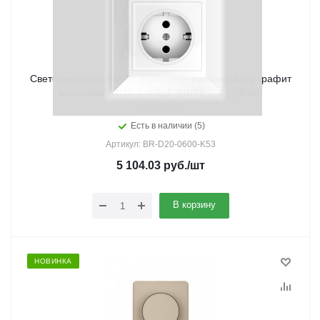
Светорегулятор 600Вт поворотно-нажимной с/у графит
механизм СС10-1-0-БрГ BRITE IEK (1/8/80)
Есть в наличии (5)
Артикул: BR-D20-0600-K53
5 104.03
руб.
/шт
В корзину
НОВИНКА