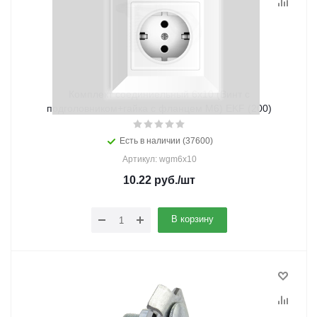
Комплект соединиельный 6х10 (Винт с
подголовником+гайка с фланцем М6) EKF (200)
Есть в наличии (37600)
Артикул: wgm6x10
10.22
руб.
/шт
В корзину