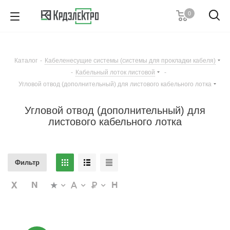
0
+7 (495) 146 67 91
Пн. – Пт.: с 9:00 до 18:00
Каталог
-
Кабеленесущие системы (системы для прокладки кабеля)
Заказать звонок
-
Кабельный лоток листовой
-
Угловой отвод (дополнительный) для листового кабельного лотка
Угловой отвод (дополнительный) для
листового кабельного лотка
Фильтр