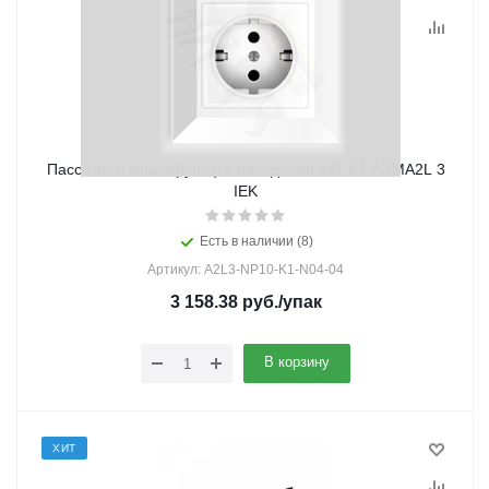
Пассатижи многофункц. с насадками 4в1 K1 ARMA2L 3
IEK
Есть в наличии (8)
Артикул: A2L3-NP10-K1-N04-04
3 158.38
руб.
/упак
В корзину
ХИТ