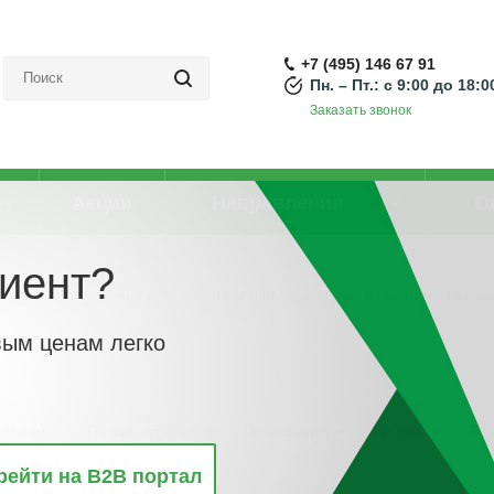
+7 (495) 146 67 91
Пн. – Пт.: с 9:00 до 18:0
Заказать звонок
Акции
Направления
О
иент?
Паяльники, сварочные аппараты и материалы для пайки и сварки
-
Газовы
вым ценам легко
винкам
По популярности
По алфавиту
По цене
По 
рейти на B2B портал