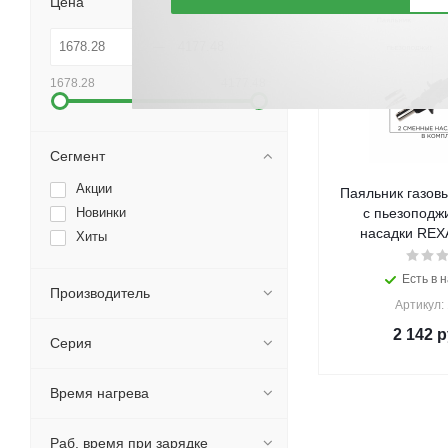
Цена
1678.28
4177.48
Сегмент
Акции
Паяльник газов
Новинки
с пьезоподж
насадки REXA
Хиты
Есть в н
Производитель
Артикул:
2 142
р
Серия
Время нагрева
Раб. время при зарядке