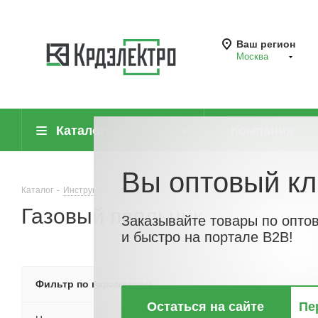
Ваш регион
Москва
Каталог
Компания
Вы оптовый кл
Каталог
-
Инструмент, измерительные приборы и средства защиты
-
Газовый паяльник
Заказывайте товары по опто
и быстро на портале B2B!
По хитам
По но
Фильтр по параметрам
Остаться на сайте
Пе