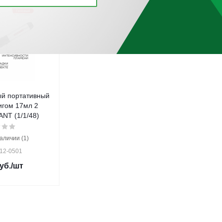
ый портативный
игом 17мл 2
NT (1/1/48)
аличии (1)
 12-0501
уб.
/шт