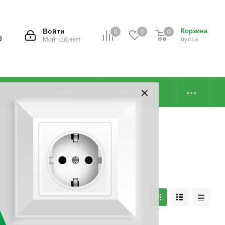
Войти
Корзина
0
0
0
0
пуста
Мой кабинет
плата и доставка
Контакты
й паяльник
наличию