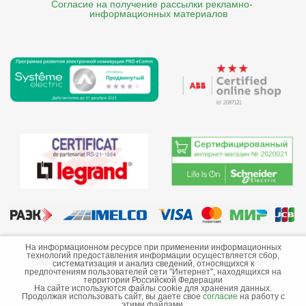
Согласие на получение рассылки рекламно- 

    информационных материалов
©2013-2026 ООО «Краснодарэлектро»
На информационном ресурсе при применении информационных
технологий предоставления информации осуществляется сбор,
Сайт носит информационный характер и не является
систематизация и анализ сведений, относящихся к
предпочтениям пользователей сети "Интернет", находящихся на
публичной офертой.
территории Российской Федерации
На сайте используются файлы cookie для хранения данных.
Стоимость товаров и их наличие не гарантируются.
Продолжая использовать сайт, вы даете свое
согласие
на работу с
этими файлами.