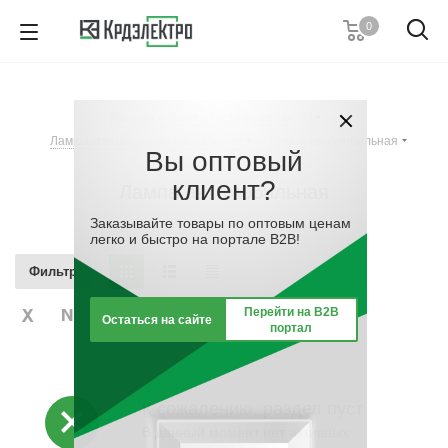
0
+7 (495) 146 67 91
Пн. – Пт.: с 9:00 до 18:00
Каталог
-
Лампы (источники света)
-
Заказать звонок
Лампы специального назначения
-
Лампа автомобильная
Вы оптовый
клиент?
Лампа автомобильная
Заказывайте товары по оптовым ценам
легко и быстро на портале B2B!
Фильтр
Перейти на B2B
Остаться на сайте
портал
К сожалению, раздел пуст
В данный момент нет активных