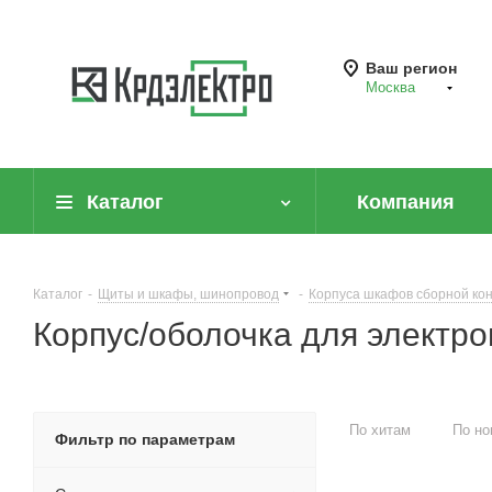
Ваш регион
Москва
Каталог
Компания
Вы оптовый кл
Каталог
-
Щиты и шкафы, шинопровод
-
Корпуса шкафов сборной ко
Корпус/оболочка для электр
Заказывайте товары по опто
и быстро на портале B2B!
По хитам
По но
Фильтр по параметрам
Остаться на сайте
Пе