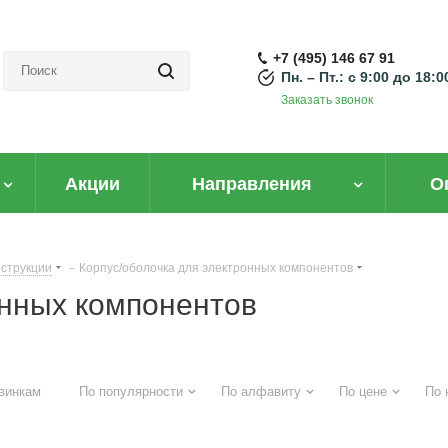
+7 (495) 146 67 91
Пн. – Пт.: с 9:00 до 18:0
Заказать звонок
Акции
Направления
О
иент?
нструкции
-
Корпус/оболочка для электронных компонентов
онных компонентов
вым ценам легко
винкам
По популярности
По алфавиту
По цене
По 
рейти на B2B портал