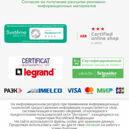
Согласие на получение рассылки рекламно- 

    информационных материалов
©2013-2026 ООО «Краснодарэлектро»
На информационном ресурсе при применении информационных
технологий предоставления информации осуществляется сбор,
Сайт носит информационный характер и не является
систематизация и анализ сведений, относящихся к
предпочтениям пользователей сети "Интернет", находящихся на
публичной офертой.
территории Российской Федерации
На сайте используются файлы cookie для хранения данных.
Стоимость товаров и их наличие не гарантируются.
Продолжая использовать сайт, вы даете свое
согласие
на работу с
этими файлами.