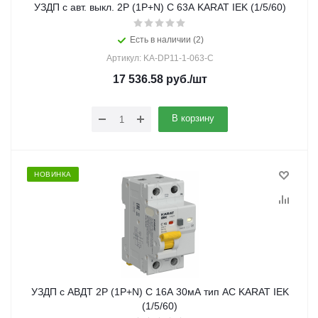
УЗДП c авт. выкл. 2Р (1Р+N) C 63A KARAT IEK (1/5/60)
Есть в наличии (2)
Артикул: KA-DP11-1-063-C
17 536.58
руб.
/шт
В корзину
НОВИНКА
УЗДП с АВДТ 2Р (1Р+N) C 16А 30мА тип AC KARAT IEK
(1/5/60)