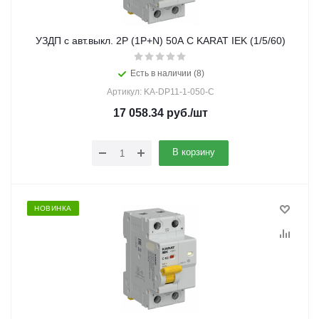
УЗДП c авт.выкл. 2Р (1Р+N) 50A C KARAT IEK (1/5/60)
Есть в наличии (8)
Артикул: KA-DP11-1-050-C
17 058.34
руб.
/шт
В корзину
НОВИНКА