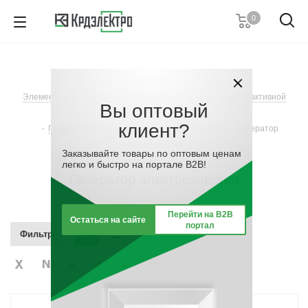
0
+7 (495) 146 67 91
Пн. – Пт.: с 9:00 до 18:00
Каталог
-
Заказать звонок
Элементы и устройства электропитания, компенсация реактивной
Вы оптовый
мощности
клиент?
-
Генераторные установки (электростанции)
-
Генератор
электроэнергии
Заказывайте товары по оптовым ценам
легко и быстро на портале B2B!
Генератор электроэнергии
Перейти на B2B
Остаться на сайте
портал
Фильтр