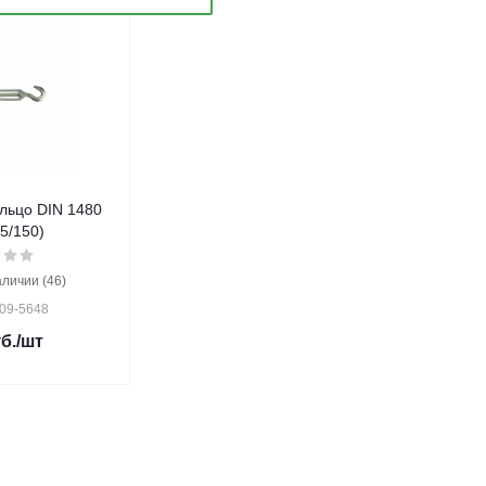
льцо DIN 1480
5/150)
аличии (46)
 09-5648
б.
/шт