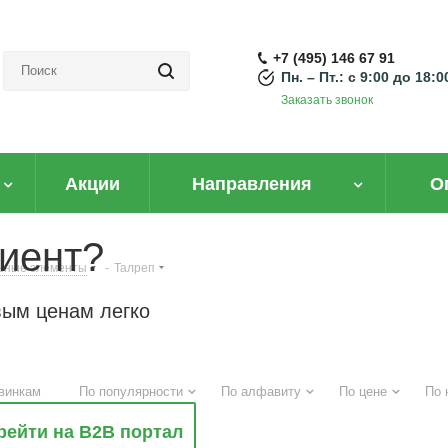
+7 (495) 146 67 91
Пн. – Пт.: с 9:00 до 18:0
Заказать звонок
Акции
Направления
О
иент?
ьные элементы
-
Талреп
вым ценам легко
винкам
По популярности
По алфавиту
По цене
По 
рейти на B2B портал