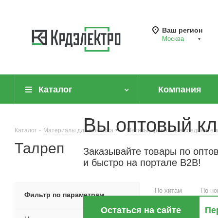
Ваш регион
Москва
Каталог
Компания
Вы оптовый кл
Каталог
-
Материалы для монтажа
-
Метизы, крепёжные соединител
Талреп
Заказывайте товары по опто
и быстро на портале B2B!
По хитам
По но
Фильтр по параметрам
Остаться на сайте
Пе