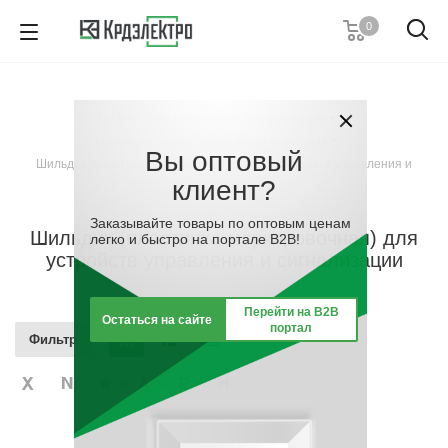
0
+7 (495) 146 67 91
Пн. – Пт.: с 9:00 до 18:00
Каталог
-
Низковольтное оборудование
-
Заказать звонок
Компоненты светосигнальной арматуры
-
Вы оптовый
Шильдик (пластинка маркировочная) для устройств управления и
клиент?
сигнализации
Заказывайте товары по оптовым ценам
Шильдик (пластинка маркировочная) для
легко и быстро на портале B2B!
устройств управления и сигнализации
Перейти на B2B
Остаться на сайте
портал
Фильтр