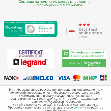
Согласие на получение рассылки рекламно- 

    информационных материалов
©2013-2026 ООО «Краснодарэлектро»
На информационном ресурсе при применении информационных
технологий предоставления информации осуществляется сбор,
Сайт носит информационный характер и не является
систематизация и анализ сведений, относящихся к
предпочтениям пользователей сети "Интернет", находящихся на
публичной офертой.
территории Российской Федерации
На сайте используются файлы cookie для хранения данных.
Стоимость товаров и их наличие не гарантируются.
Продолжая использовать сайт, вы даете свое
согласие
на работу с
этими файлами.