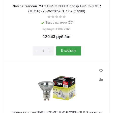
Лампа галоген 75Вт GU5.3 3000К прозр GU5.3-JCDR
(MR16) -75W-230V-CL Эра (1/200)
Есть в наличии (20)
Артикул: C0027366
120.43
руб.
/шт
В корзину
Лампа галоген 35Вт JCDRC MR16 230В GU10 прозрач