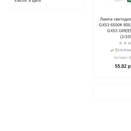
Electric в щите
Лампа светодио
GX53 6500К 800
GX53 GREEN
(1/10
Есть в на
Артикул: 
55.82
р