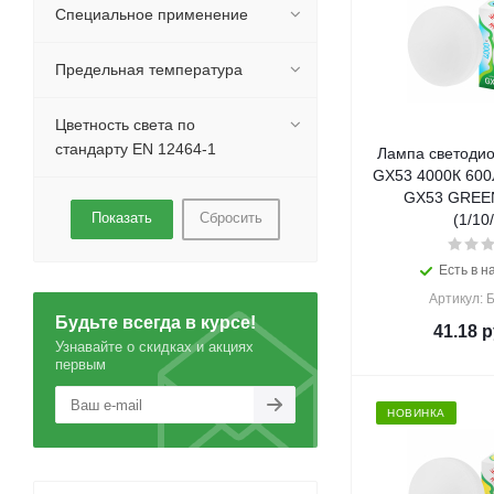
Специальное применение
Предельная температура
Цветность света по
стандарту EN 12464-1
Лампа светодио
GX53 4000К 600
GX53 GREEN
Сбросить
(1/10
Есть в н
Артикул: 
Будьте всегда в курсе!
41.18
р
Узнавайте о скидках и акциях
первым
НОВИНКА