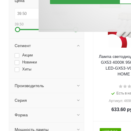
Цена
НОВИНКА
39.50
15860.57
Сегмент
Акции
Лампа светодиод
Новинки
GX53 4000К 95
LED-GX53-VC
Хиты
HOME (
Производитель
Есть в н
Серия
Артикул: 46
633.60
ру
Форма
Мощность лампы