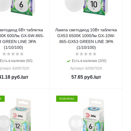
ветодиод 6Вт таблетка
Лампа светодиод 10Вт таблетка
00К 600Лм GX-6W-865-
GX53 6500К 1000Лм GX-10W-
3 GREEN LINE ЭРА
865-GX53 GREEN LINE ЭРА
(1/10/100)
(1/10/100)
Есть в наличии (60)
Есть в наличии (200)
ртикул: Б0067020
Артикул: Б0067029
41.18
руб.
/шт
57.65
руб.
/шт
А
НОВИНКА