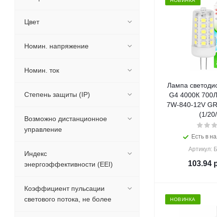
НОВИНКА
Цвет
Номин. напряжение
Номин. ток
Лампа светодио
Степень защиты (IP)
G4 4000К 700Л
7W-840-12V GR
(1/20
Возможно дистанционное
управление
Есть в на
Артикул: 
Индекс
103.94
р
энергоэффективности (EEI)
Коэффициент пульсации
светового потока, не более
НОВИНКА