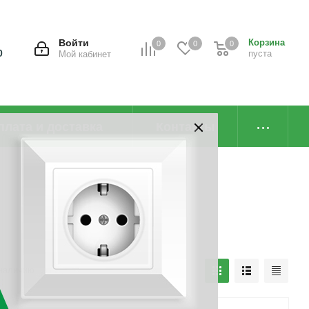
Войти
Корзина
0
0
0
0
пуста
Мой кабинет
плата и доставка
Контакты
наличию