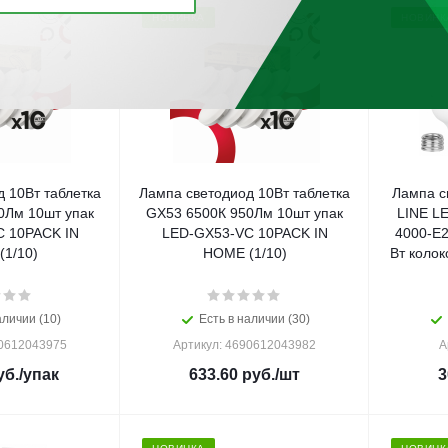
НОВИНКА
НОВИНК
 10Вт таблетка
Лампа светодиод 10Вт таблетка
Лампа с
0Лм 10шт упак
GX53 6500К 950Лм 10шт упак
LINE L
 10PACK IN
LED-GX53-VC 10PACK IN
4000-E2
1/10)
HOME (1/10)
Вт коло
аличии (10)
Есть в наличии (30)
90612043975
Артикул: 4690612043982
А
б.
/упак
633.60
руб.
/шт
3