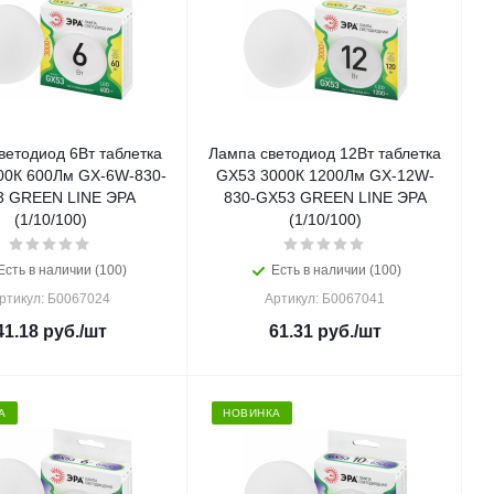
ветодиод 6Вт таблетка
Лампа светодиод 12Вт таблетка
00К 600Лм GX-6W-830-
GX53 3000К 1200Лм GX-12W-
3 GREEN LINE ЭРА
830-GX53 GREEN LINE ЭРА
(1/10/100)
(1/10/100)
Есть в наличии (100)
Есть в наличии (100)
ртикул: Б0067024
Артикул: Б0067041
41.18
руб.
/шт
61.31
руб.
/шт
А
НОВИНКА