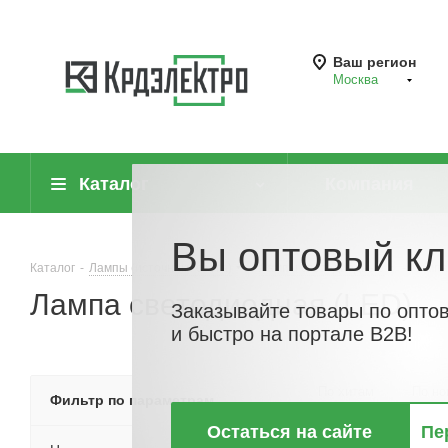
Ваш регион
Москва
Каталог
Компания
Вы оптовый кл
Каталог
-
Лампы (источники света)
-
Лампы светодиодные
-
Лампа
Лампа светодиодная (LED)
Заказывайте товары по опто
и быстро на портале B2B!
По хитам
По но
Фильтр по параметрам
Остаться на сайте
Пе