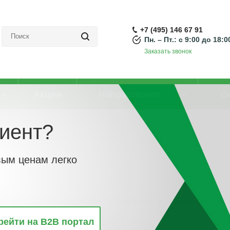
+7 (495) 146 67 91
Пн. – Пт.: с 9:00 до 18:0
Заказать звонок
Акции
Направления
О
иент?
 светодиодная (LED)
вым ценам легко
винкам
По популярности
По алфавиту
По цене
По 
рейти на B2B портал