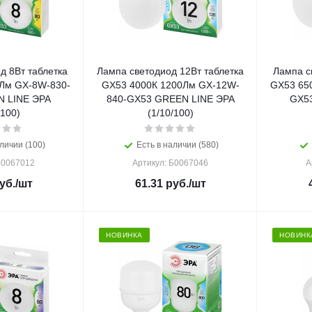
д 8Вт таблетка
Лампа светодиод 12Вт таблетка
Лампа с
Лм GX-8W-830-
GX53 4000К 1200Лм GX-12W-
GX53 65
 LINE ЭРА
840-GX53 GREEN LINE ЭРА
GX5
/100)
(1/10/100)
личии (100)
Есть в наличии (580)
Б0067012
Артикул: Б0067046
А
уб.
/шт
61.31
руб.
/шт
НОВИНКА
НОВИНК