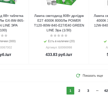
д 8Вт таблетка
Лампа светодиод 80Вт дрл/дрв
Лампа с
Лм GX-8W-865-
Е27 4000К 8000Лм POWER
4000К 
 LINE ЭРА
T120-80W-840-E27/E40 GREEN
12W-840
/100)
LINE Эра (1/30)
личии (300)
Есть в наличии (20)
Б0067002
Артикул: Б0066998
А
уб.
/шт
433.83
руб.
/шт
Показать еще
1
2
3
42