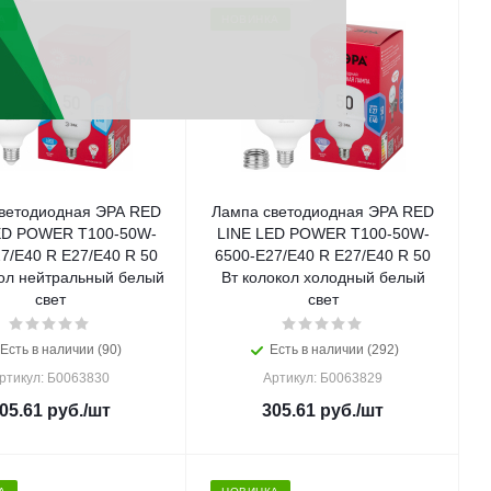
А
НОВИНКА
ветодиодная ЭРА RED
Лампа светодиодная ЭРА RED
ED POWER T100-50W-
LINE LED POWER T100-50W-
7/E40 R E27/E40 R 50
6500-E27/E40 R E27/E40 R 50
кол нейтральный белый
Вт колокол холодный белый
свет
свет
Есть в наличии (90)
Есть в наличии (292)
ртикул: Б0063830
Артикул: Б0063829
05.61
руб.
/шт
305.61
руб.
/шт