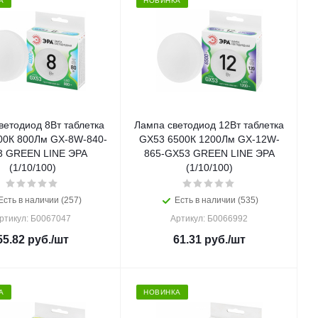
А
НОВИНКА
ветодиод 8Вт таблетка
Лампа светодиод 12Вт таблетка
00К 800Лм GX-8W-840-
GX53 6500К 1200Лм GX-12W-
3 GREEN LINE ЭРА
865-GX53 GREEN LINE ЭРА
(1/10/100)
(1/10/100)
Есть в наличии (257)
Есть в наличии (535)
ртикул: Б0067047
Артикул: Б0066992
55.82
руб.
/шт
61.31
руб.
/шт
А
НОВИНКА