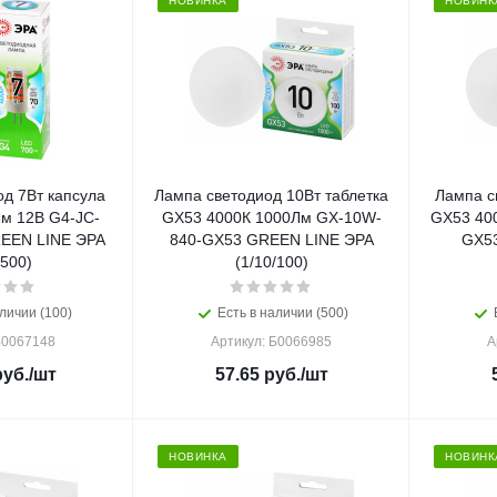
НОВИНКА
НОВИНК
д 7Вт капсула
Лампа светодиод 10Вт таблетка
Лампа с
м 12В G4-JC-
GX53 4000К 1000Лм GX-10W-
GX53 40
EEN LINE ЭРА
840-GX53 GREEN LINE ЭРА
GX5
/500)
(1/10/100)
личии (100)
Есть в наличии (500)
Б0067148
Артикул: Б0066985
А
уб.
/шт
57.65
руб.
/шт
НОВИНКА
НОВИНК