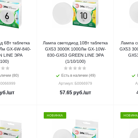
д 6Вт таблетка
Лампа светодиод 10Вт таблетка
Лампа с
Лм GX-6W-840-
GX53 3000К 1000Лм GX-10W-
GX53 30
 LINE ЭРА
830-GX53 GREEN LINE ЭРА
GX5
/100)
(1/10/100)
аличии (80)
Есть в наличии (49)
Б0066999
Артикул: Б0066979
А
уб.
/шт
57.65
руб.
/шт
НОВИНКА
НОВИНК