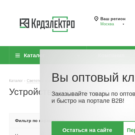
Ваш регион
Москва
Каталог
Компания
Вы оптовый кл
Каталог
-
Светотехника
-
Трансформаторы для низковольтных систе
Устройство управления энер
Заказывайте товары по опто
и быстро на портале B2B!
По хитам
По но
Фильтр по параметрам
Остаться на сайте
Пе