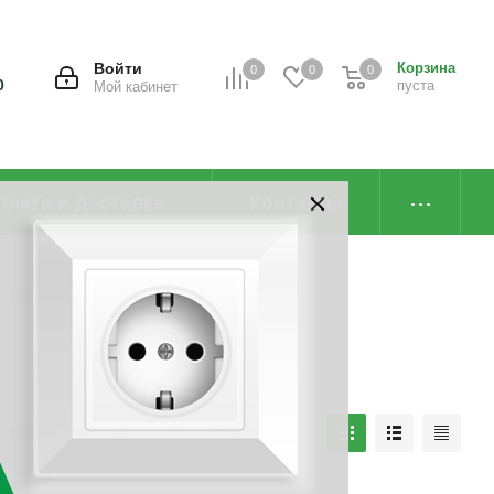
Войти
Корзина
0
0
0
0
пуста
Мой кабинет
плата и доставка
Контакты
нием (контроллер)
наличию