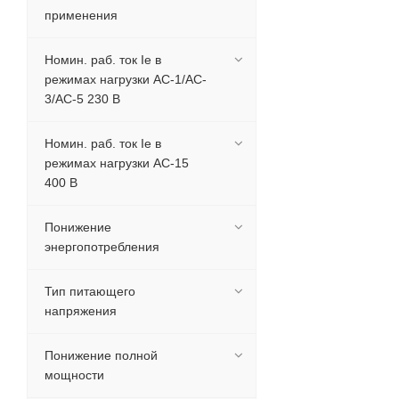
применения
Номин. раб. ток Ie в
режимах нагрузки AC-1/AC-
3/AC-5 230 В
Номин. раб. ток Ie в
режимах нагрузки AC-15
400 В
Понижение
энергопотребления
Тип питающего
напряжения
Понижение полной
мощности