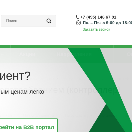
+7 (495) 146 67 91
Пн. – Пт.: с 9:00 до 18:0
Заказать звонок
Акции
Направления
О
иент?
м освещения, блоки защиты ламп
-
Устройство управления энергопотребле
гопотреблением (контроллер)
вым ценам легко
винкам
По популярности
По алфавиту
По цене
По 
рейти на B2B портал