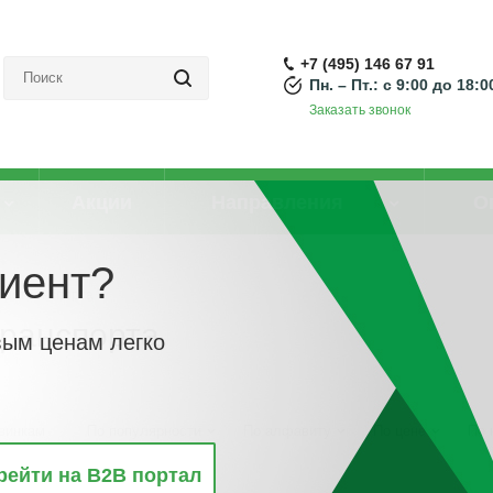
+7 (495) 146 67 91
Пн. – Пт.: с 9:00 до 18:0
Заказать звонок
Акции
Направления
О
иент?
ктротранспорта
транспорта
вым ценам легко
винкам
По популярности
По алфавиту
По цене
По 
рейти на B2B портал