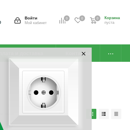
Войти
Корзина
0
0
0
0
пуста
Мой кабинет
плата и доставка
Контакты
наличию