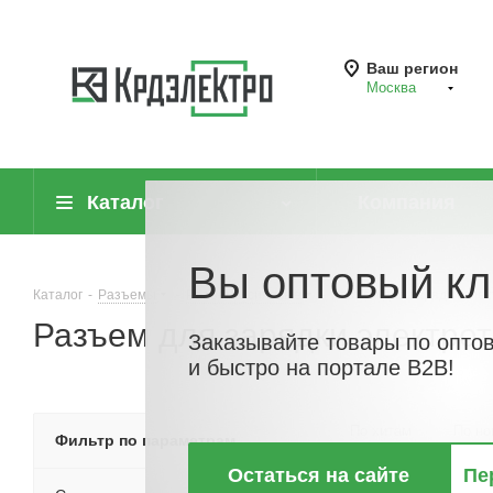
Ваш регион
Москва
Каталог
Компания
Вы оптовый кл
Каталог
-
Разъемы
-
Разъемы силовые
-
Разъем для зарядки эле
Разъем для зарядки электро
Заказывайте товары по опто
и быстро на портале B2B!
По хитам
По но
Фильтр по параметрам
Остаться на сайте
Пе