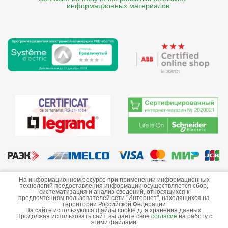
    информационных материалов
©2013-2026 ООО «Краснодарэлектро»
На информационном ресурсе при применении информационных
технологий предоставления информации осуществляется сбор,
Сайт носит информационный характер и не является
систематизация и анализ сведений, относящихся к
предпочтениям пользователей сети "Интернет", находящихся на
публичной офертой.
территории Российской Федерации
На сайте используются файлы cookie для хранения данных.
Стоимость товаров и их наличие не гарантируются.
Продолжая использовать сайт, вы даете свое
согласие
на работу с
этими файлами.