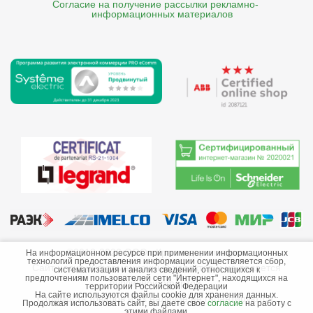
Согласие на получение рассылки рекламно- 

    информационных материалов
©2013-2026 ООО «Краснодарэлектро»
На информационном ресурсе при применении информационных
технологий предоставления информации осуществляется сбор,
Сайт носит информационный характер и не является
систематизация и анализ сведений, относящихся к
предпочтениям пользователей сети "Интернет", находящихся на
публичной офертой.
территории Российской Федерации
На сайте используются файлы cookie для хранения данных.
Стоимость товаров и их наличие не гарантируются.
Продолжая использовать сайт, вы даете свое
согласие
на работу с
этими файлами.