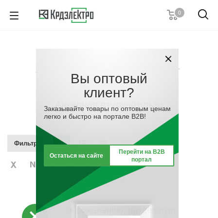
0
+7 (495) 146 67 91
Пн. – Пт.: с 9:00 до 18:00
Каталог
-
Материалы для монтажа
-
Заказать звонок
Метизы, крепёжные соединительные элементы
-
Вы оптовый
Анкерная втулка/гильза
клиент?
Анкерная втулка/гильза
Заказывайте товары по оптовым ценам
легко и быстро на портале B2B!
Фильтр
Перейти на B2B
Остаться на сайте
портал
К сожалению, раздел пуст