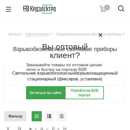
0
+7 (495) 146 67 91
Пн. – Пт.: с 9:00 до 18:00
Каталог
-
Светотехника
-
Взрывобезопасные световые приборы
Заказать звонок
Вы оптовый
Взрывобезопасные световые приборы
клиент?
Заказывайте товары по оптовым ценам
легко и быстро на портале B2B!
Светильник взрывобезопасный/взрывозащищенный
стационарный (фиксиров. установки)
Светильник аварийный/указательный
Перейти на B2B
Остаться на сайте
портал
взрывобезопасный
Фильтр