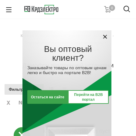
0
+7 (495) 146 67 91
Пн. – Пт.: с 9:00 до 18:00
Каталог
-
Звонки дверные, домофонные системы
-
Заказать звонок
Переговорные устройства и видеодомофоны
-
Вы оптовый
Домофон внутренней установки
клиент?
Домофон внутренней установки
Заказывайте товары по оптовым ценам
легко и быстро на портале B2B!
Фильтр
Перейти на B2B
Остаться на сайте
портал
К сожалению, раздел пуст