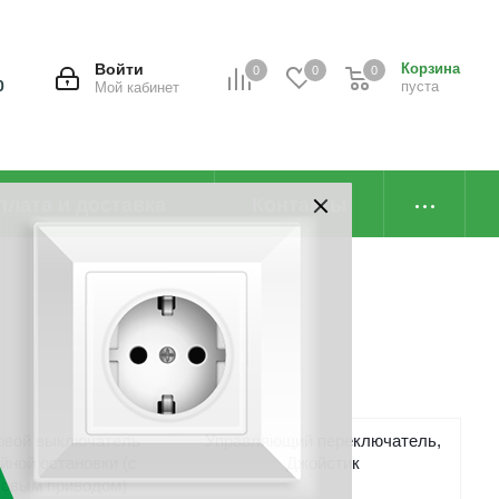
Войти
Корзина
0
0
0
0
пуста
Мой кабинет
плата и доставка
Контакты
вой выключатель
Управляющий переключатель,
йной остановки (с
Джойстик
совым приводом)