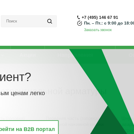
+7 (495) 146 67 91
Пн. – Пт.: с 9:00 до 18:0
Заказать звонок
Акции
Направления
О
иент?
светосигнальной арматуры
ветосигнальной арматуры
вым ценам легко
ть (головка)
Передняя часть (головка)
Шнуро
рного/
грибовидной нажимной кнопки
авари
рейти на B2B портал
ционного
тро