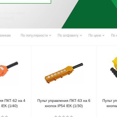
чателя
ьт управления
опочный)
винкам
По популярности
По алфавиту
По цене
По 
ия ПКТ-62 на 4
Пульт управления ПКТ-63 на 6
Пульт у
 IEK (1/40)
кнопок IP54 IEK (1/30)
кнопк