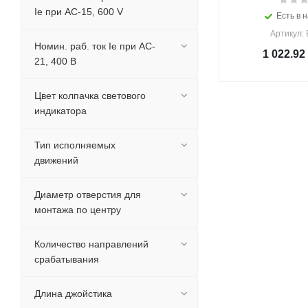
Ie при AC-15, 600 V
Есть в н
Артикул:
Номин. раб. ток Ie при AC-
1 022.92
21, 400 В
Цвет колпачка светового
индикатора
Тип исполняемых
движений
Диаметр отверстия для
монтажа по центру
Количество направлений
срабатывания
Длина джойстика