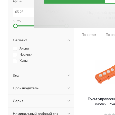
Цена
переклю
Подвесной пул
(пост кн
65.25
10120.00
По хитам
По но
Сегмент
Акции
Новинки
Хиты
Вид
Производитель
Пульт управлен
Серия
кнопки IP54
Номинальный рабочий ток