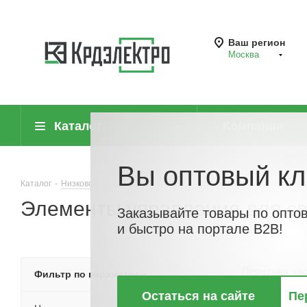
Ваш регион
Москва
Каталог
Компания
Вы оптовый кл
Каталог
-
Низковольтное оборудование
-
Элементы управления для 
Элементы управления для с
Заказывайте товары по опто
и быстро на портале B2B!
Передняя час
Фильтр по параметрам
селекто
Остаться на сайте
Пе
многопози