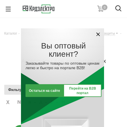
0
+7 (495) 146 67 91
Пн. – Пт.: с 9:00 до 18:00
Каталог
-
Инструмент, измерительные приборы и средства защиты
-
Заказать звонок
Измерительные приборы и тестеры
-
Вы оптовый
Аксессуары для измерительных инструментов
клиент?
Аксессуары для измерительных
Заказывайте товары по оптовым ценам
инструментов
легко и быстро на портале B2B!
Перейти на B2B
Фильтр
Остаться на сайте
портал