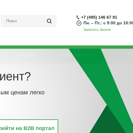
+7 (495) 146 67 91
Пн. – Пт.: с 9:00 до 18:0
Заказать звонок
Акции
Направления
О
иент?
ильники)
-
Выключатель/переключатель нагрузки
нагрузки
вым ценам легко
винкам
По популярности
По алфавиту
По цене
По 
рейти на B2B портал