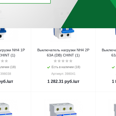
грузки NH4 1Р
Выключатель нагрузки NH4 2Р
Выключа
3А (DB) CHINT (1)
63А (DB) CHINT (1)
аличии (18)
Есть в наличии (18)
 398038
Артикул: 398041
уб.
/шт
1 282.31
руб.
/шт
1 