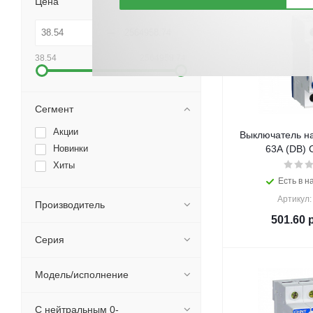
Цена
38.54
2564958.74
Сегмент
Акции
Выключатель на
Новинки
6
Хиты
Есть в н
Артикул:
Производитель
501.60
р
Серия
Модель/исполнение
С нейтральным 0-