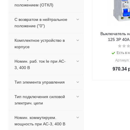
положением (ОТКЛ)
С возвратом в нейтральное
положение ("0")
Выключатель н
125 3P 40А
Комплектное устройство в
корпусе
Есть в н
Артикул:
Номин. раб. ток Ie при AC-
3, 400 В
970.34
р
Тип элемента управления
Тип подключения силовой
электрич. цепи
Номин. коммутируем.
мощность при AC-3, 400 В