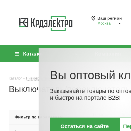
Ваш регион
Москва
Каталог
Компания
Вы оптовый кл
Каталог
-
Низковольтное оборудование
-
Выключатели нагрузки (руб
Выключатель/переключатель 
Заказывайте товары по опто
и быстро на портале B2B!
По хитам
По но
Фильтр по параметрам
Остаться на сайте
Пе