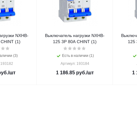
агрузки NXHB-
Выключатель нагрузки NXHB-
Выключ
 CHINT (1)
125 3P 80А CHINT (1)
125 
аличии (3)
Есть в наличии (1)
 193182
Артикул: 193184
уб.
/шт
1 186.85
руб.
/шт
1 