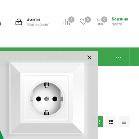
Войти
Корзина
0
0
0
0
пуста
Мой кабинет
плата и доставка
Контакты
наличию