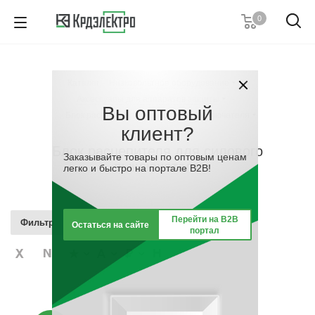
0
+7 (495) 146 67 91
Пн. – Пт.: с 9:00 до 18:00
Каталог
-
Низковольтное оборудование
-
Заказать звонок
Аксессуары для аппаратов защиты
-
Вы оптовый
Блок расцепителя для силового выключателя
клиент?
Блок расцепителя для силового
Заказывайте товары по оптовым ценам
выключателя
легко и быстро на портале B2B!
Перейти на B2B
Фильтр
Остаться на сайте
портал