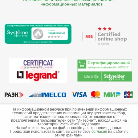
    информационных материалов
©2013-2026 ООО «Краснодарэлектро»
На информационном ресурсе при применении информационных
технологий предоставления информации осуществляется сбор,
Сайт носит информационный характер и не является
систематизация и анализ сведений, относящихся к
предпочтениям пользователей сети "Интернет", находящихся на
публичной офертой.
территории Российской Федерации
На сайте используются файлы cookie для хранения данных.
Стоимость товаров и их наличие не гарантируются.
Продолжая использовать сайт, вы даете свое
согласие
на работу с
этими файлами.