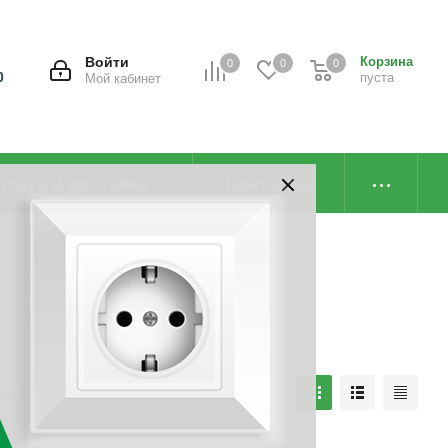
Войти
Корзина
0
0
0
0
пуста
Мой кабинет
плата и доставка
Контакты
наличию