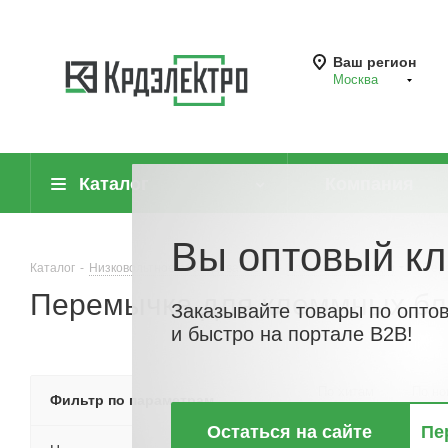
Ваш регион
Москва
Каталог
Компания
Вы оптовый кл
Каталог
-
Низковольтное оборудование
-
Клеммные колодки
-
Пер
Перемычка для клеммных бл
Заказывайте товары по опто
и быстро на портале B2B!
По хитам
По но
Фильтр по параметрам
Остаться на сайте
Пе