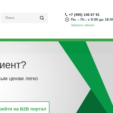
+7 (495) 146 67 91
Пн. – Пт.: с 9:00 до 18:0
Заказать звонок
Акции
Направления
О
иент?
емычка для клеммных блоков
оков
вым ценам легко
винкам
По популярности
По алфавиту
По цене
По 
рейти на B2B портал