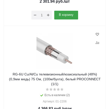
2 301.94
руб.
/шт
В корзину
RG-6U Cu/Al/Cu телевизионный/коаксиальный (48%)
(0,9мм медь) 75 Ом, (100м/бухта), белый PROCONNECT
(1/1)
Есть в наличии (2)
Артикул: 01-2206
4 366.83
руб.
/упак