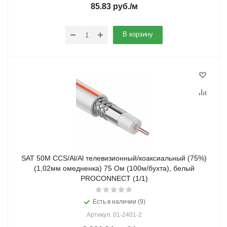
85.83
руб.
/м
В корзину
SAT 50М ССS/Al/Al телевизионный/коаксиальный (75%)
(1,02мм омедненка) 75 Ом (100м/бухта), белый
PROCONNECT (1/1)
Есть в наличии (9)
Артикул: 01-2401-2