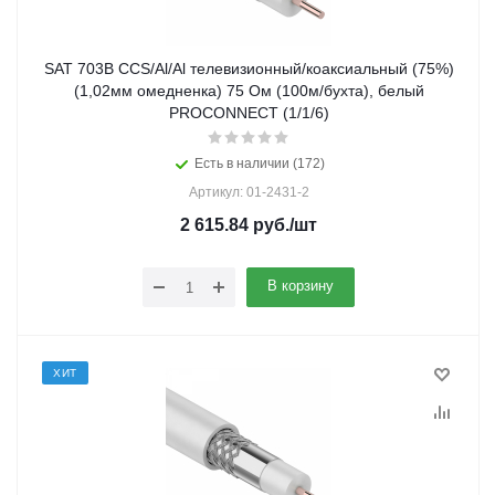
SAT 703В ССS/Al/Al телевизионный/коаксиальный (75%)
(1,02мм омедненка) 75 Ом (100м/бухта), белый
PROCONNECT (1/1/6)
Есть в наличии (172)
Артикул: 01-2431-2
2 615.84
руб.
/шт
В корзину
ХИТ