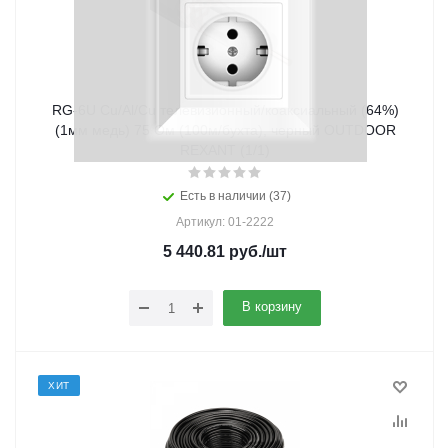
RG-6U Cu/Al/Cu телевизионный/коаксиальный (64%)
(1мм медь) 75 Ом (100м/бухта), черный OUTDOOR
REXANT (1/1)
Есть в наличии (37)
Артикул: 01-2222
5 440.81
руб.
/шт
В корзину
ХИТ