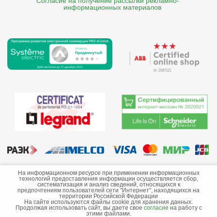
Согласие на получение рассылки рекламно- 

    информационных материалов
©2013-2026 ООО «Краснодарэлектро»
На информационном ресурсе при применении информационных
технологий предоставления информации осуществляется сбор,
Сайт носит информационный характер и не является
систематизация и анализ сведений, относящихся к
предпочтениям пользователей сети "Интернет", находящихся на
публичной офертой.
территории Российской Федерации
На сайте используются файлы cookie для хранения данных.
Стоимость товаров и их наличие не гарантируются.
Продолжая использовать сайт, вы даете свое
согласие
на работу с
этими файлами.