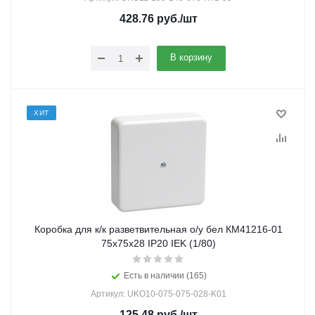
428.76
руб.
/шт
В корзину
ХИТ
Коробка для к/к разветвительная о/у бел КМ41216-01
75х75х28 IP20 IEK (1/80)
Есть в наличии (165)
Артикул: UKO10-075-075-028-K01
125.48
руб.
/шт