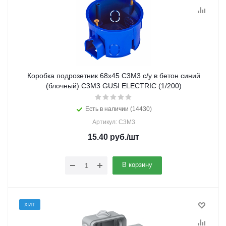
Коробка подрозетник 68х45 С3М3 с/у в бетон синий
(блочный) С3М3 GUSI ELECTRIC (1/200)
Есть в наличии (14430)
Артикул: С3М3
15.40
руб.
/шт
В корзину
ХИТ