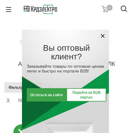
0
+7 (495) 146 67 91
Пн. – Пт.: с 9:00 до 18:00
Каталог
-
Системы автоматизации
-
Заказать звонок
Программируемые логические контроллеры (ПЛК)
-
Вы оптовый
Аналог. модуль ввода/вывода ПЛК
клиент?
Аналог. модуль ввода/вывода ПЛК
Заказывайте товары по оптовым ценам
легко и быстро на портале B2B!
Фильтр
Перейти на B2B
Остаться на сайте
портал
К сожалению, раздел пуст