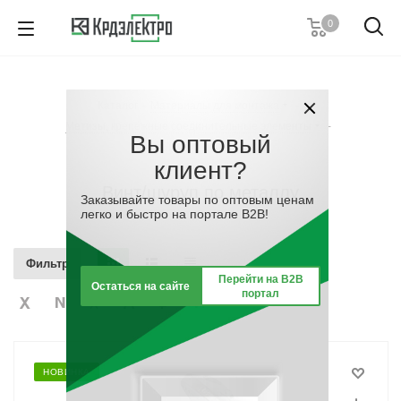
0
+7 (495) 146 67 91
Пн. – Пт.: с 9:00 до 18:00
Каталог
-
Материалы для монтажа
-
Заказать звонок
Метизы, крепёжные соединительные элементы
-
Вы оптовый
Винт/шуруп по металлу
клиент?
Винт/шуруп по металлу
Заказывайте товары по оптовым ценам
легко и быстро на портале B2B!
Фильтр
Перейти на B2B
Остаться на сайте
портал
НОВИНКА