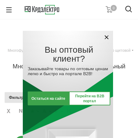
0
+7 (495) 146 67 91
Пн. – Пт.: с 9:00 до 18:00
Каталог
-
Низковольтное оборудование
-
Заказать звонок
Измерительные приборы для установки в щит
-
Вы оптовый
Многофункциональный измерительный прибор/ мультиметр щитовой
клиент?
Многофункциональный измерительный
Заказывайте товары по оптовым ценам
прибор/ мультиметр щитовой
легко и быстро на портале B2B!
Перейти на B2B
Фильтр
Остаться на сайте
портал